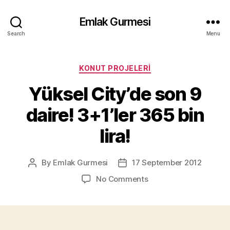
Emlak Gurmesi
Search
Menu
Categories
KONUT PROJELERI
Yüksel City’de son 9
daire! 3+1’ler 365 bin
lira!
By
Emlak Gurmesi
17 September 2012
Post
Post
author
date
on
No Comments
Yüksel
City’de
son
9