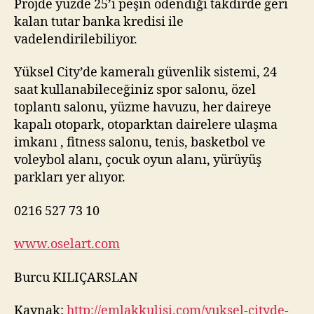
Projde yüzde 25’i peşin ödendiği takdirde geri
kalan tutar banka kredisi ile
vadelendirilebiliyor.
Yüksel City’de kameralı güvenlik sistemi, 24
saat kullanabileceğiniz spor salonu, özel
toplantı salonu, yüzme havuzu, her daireye
kapalı otopark, otoparktan dairelere ulaşma
imkanı , fitness salonu, tenis, basketbol ve
voleybol alanı, çocuk oyun alanı, yürüyüş
parkları yer alıyor.
0216 527 73 10
www.oselart.com
Burcu KILIÇARSLAN
Kaynak:
http://emlakkulisi.com/yuksel-cityde-