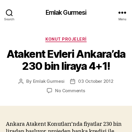
Emlak Gurmesi
Search
Menu
Categories
KONUT PROJELERI
Atakent Evleri Ankara’da
230 bin liraya 4+1!
By
Emlak Gurmesi
03 October 2012
Post
Post
author
date
on
No Comments
Atakent
Evleri
Ankara’da
230
bin
Ankara Atakent Konutları’nda fiyatlar 230 bin
liraya
liradan başlıyor, projeden banka kredisi ile