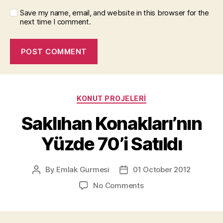
Save my name, email, and website in this browser for the
next time I comment.
Categories
KONUT PROJELERI
Saklıhan Konakları’nın
Yüzde 70’i Satıldı
By
Emlak Gurmesi
01 October 2012
Post
Post
author
date
on
No Comments
Saklıhan
Konakları’nın
Yüzde