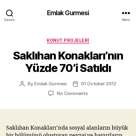
Emlak Gurmesi
Search
Menu
Categories
KONUT PROJELERI
Saklıhan Konakları’nın
Yüzde 70’i Satıldı
By
Emlak Gurmesi
01 October 2012
Post
Post
author
date
on
No Comments
Saklıhan
Konakları’nın
Yüzde
70’i
Satıldı
Saklıhan Konakları’nda sosyal alanların büyük
bir bölümünü oluşturan peyzaj ve havuzların