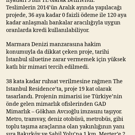
fiyatları 5 bin TL olarak belirlendi.
Teslimlerin 2014’ün Aralık ayında yapılacağı
projede, 36 aya kadar 0 faizli ödeme ile 120 aya
kadar anlaşmalı bankalar aracılığıyla uygun
oranlarda kredi kullanılabiliyor.
Marmara Denizi manzarasına hakim
konumuyla da dikkat çeken proje, tarihi
İstanbul siluetine zarar vermemek için yüksek
katlı bir mimari tercih edilmedi.
38 kata kadar ruhsat verilmesine rağmen The
Istanbul Residence’ta, proje 19 kat olarak
tasarlandı. Projenin mimarisi ise Türkiye’nin
önde gelen mimarlık ofislerinden GAD
Mimarlık – Gökhan Avcıoğlu imzasını taşıyor.
Metro, tramvay, deniz otobüsü, metrobüs, gibi
toplu taşıma araçlarına olan yakınlığının yanı
sıra Bakırköy ve Sahil Yolu’na 1 km, Merter’e 2