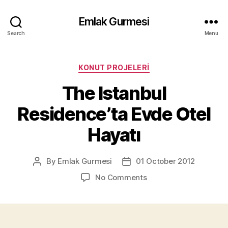
Emlak Gurmesi
Search
Menu
Categories
KONUT PROJELERI
The Istanbul
Residence’ta Evde Otel
Hayatı
By
Emlak Gurmesi
01 October 2012
Post
Post
author
date
on
No Comments
The
Istanbul
Residence’ta
Evde