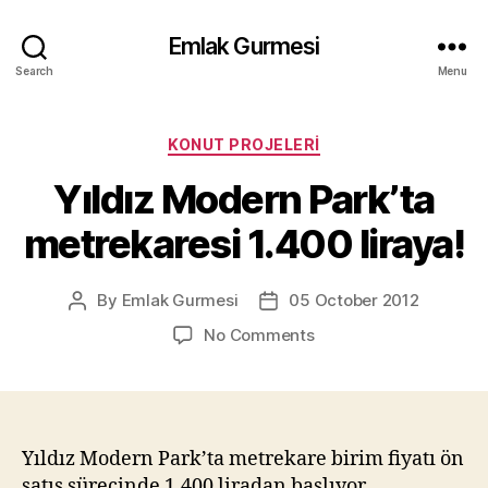
Emlak Gurmesi
Search
Menu
Categories
KONUT PROJELERI
Yıldız Modern Park’ta
metrekaresi 1.400 liraya!
By
Emlak Gurmesi
05 October 2012
Post
Post
author
date
on
No Comments
Yıldız
Modern
Park’ta
metrekaresi
1.400
Yıldız Modern Park’ta metrekare birim fiyatı ön
liraya!
satış sürecinde 1.400 liradan başlıyor…