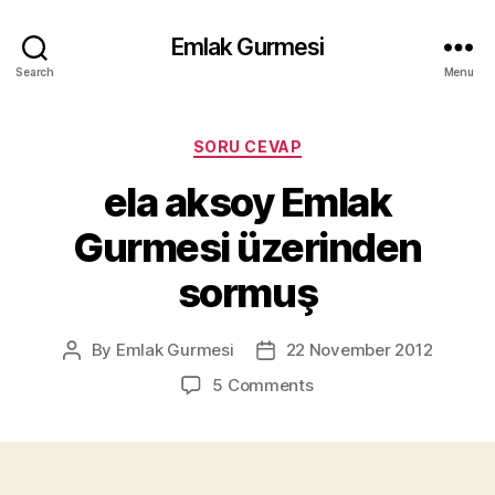
Emlak Gurmesi
Search
Menu
Categories
SORU CEVAP
ela aksoy Emlak
Gurmesi üzerinden
sormuş
By
Emlak Gurmesi
22 November 2012
Post
Post
author
date
on
5 Comments
ela
aksoy
Emlak
Gurmesi