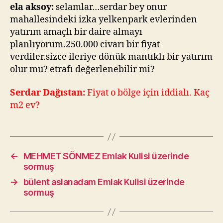
üzerinden
ela aksoy:
selamlar…serdar bey onur
sormuş
mahallesindeki izka yelkenpark evlerinden
yatırım amaçlı bir daire almayı
planlıyorum.250.000 civarı bir fiyat
verdiler.sizce ileriye dönük mantıklı bir yatırım
olur mu? etrafı değerlenebilir mi?
Serdar Dağıstan:
Fiyat o bölge için iddialı. Kaç
m2 ev?
←
MEHMET SÖNMEZ Emlak Kulisi üzerinde
sormuş
→
bülent aslanadam Emlak Kulisi üzerinde
sormuş