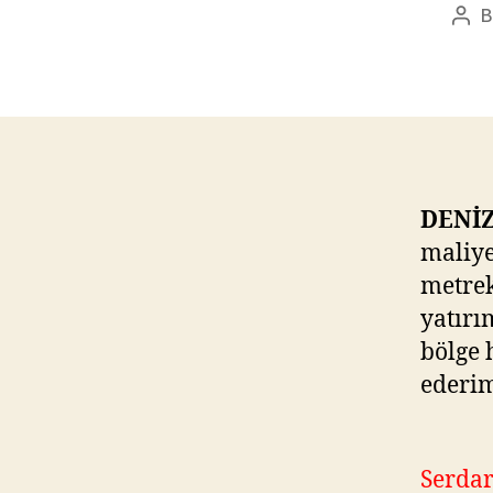
Pos
aut
DENİZ
maliye
metrek
yatırı
bölge 
ederim
Serdar 