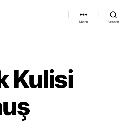
Menu
Search
 Kulisi
muş