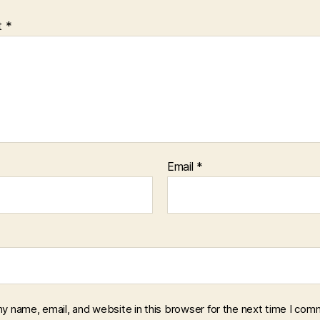
t
*
Email
*
y name, email, and website in this browser for the next time I com