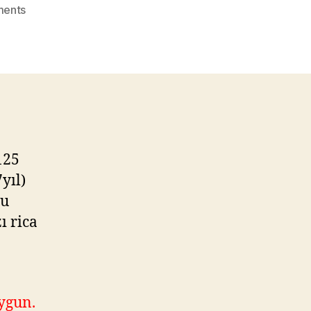
on
ents
DENİZ
OYAN
Emlak
Kulisi
üzerinde
sormuş
125
yıl)
bu
ı rica
uygun.