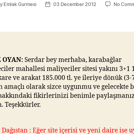
By
Emlak Gurmesi
03 December 2012
No Comm
t
Post
hor
date
 OYAN:
Serdar bey merhaba, karabağlar
ciler mahallesi maliyeciler sitesi yakını 3+1 
are ve arakat 185.000 tl. ye ileriye dönük (3-7
m amaçlı olarak sizce uygunmu ve gelecekte 
hakkındaki fikirlerinizi benimle paylaşmanız
. Teşekkürler.
Dağıstan : Eğer site içerisi ve yeni daire ise 