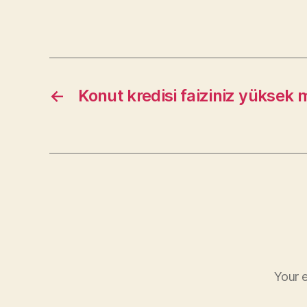
←
Konut kredisi faiziniz yüksek m
Your e