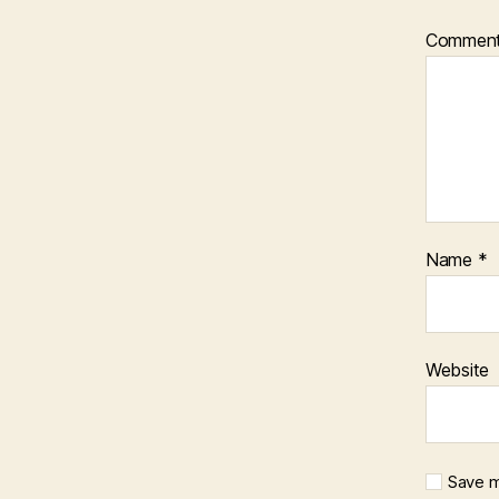
Commen
Name
*
Website
Save m