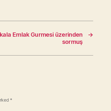
kala Emlak Gurmesi üzerinden
→
sormuş
arked
*