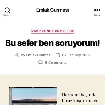
Emlak Gurmesi
Search
Menu
Categories
İZMIR KONUT PROJELERI
Bu sefer ben soruyorum!
By
Emlak Gurmesi
07 January 2013
Post
Post
author
date
on
6 Comments
Bu
sefer
ben
soruyorum!
Her sene başında
biraz kaşınırım ve