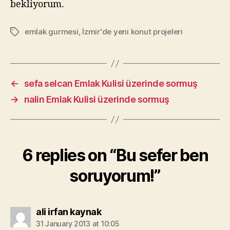
bekliyorum.
emlak gurmesi
,
İzmir'de yeni konut projeleri
Tags
←
sefa selcan Emlak Kulisi üzerinde sormuş
→
nalin Emlak Kulisi üzerinde sormuş
6 replies on “Bu sefer ben
soruyorum!”
says:
ali irfan kaynak
31 January 2013 at 10:05