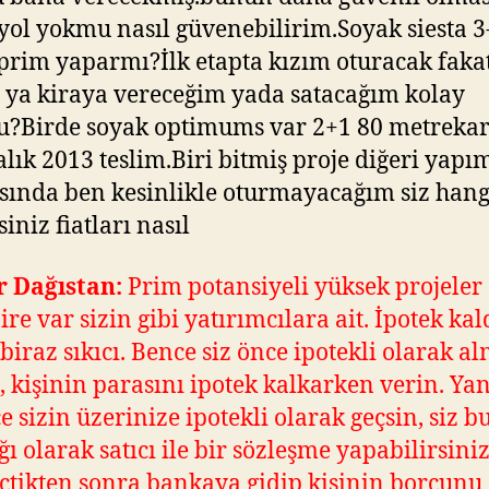
yol yokmu nasıl güvenebilirim.Soyak siesta 3
prim yaparmı?İlk etapta kızım oturacak faka
e ya kiraya vereceğim yada satacağım kolay
?Birde soyak optimums var 2+1 80 metrekar
alık 2013 teslim.Biri bitmiş proje diğeri yapı
ında ben kesinlikle oturmayacağım siz hang
iniz fiatları nasıl
r Dağıstan:
Prim potansiyeli yüksek projeler 
ire var sizin gibi yatırımcılara ait. İpotek ka
 biraz sıkıcı. Bence siz önce ipotekli olarak a
n, kişinin parasını ipotek kalkarken verin. Ya
ce sizin üzerinize ipotekli olarak geçsin, siz 
ğı olarak satıcı ile bir sözleşme yapabilirsiniz
eçtikten sonra bankaya gidip kişinin borcunu