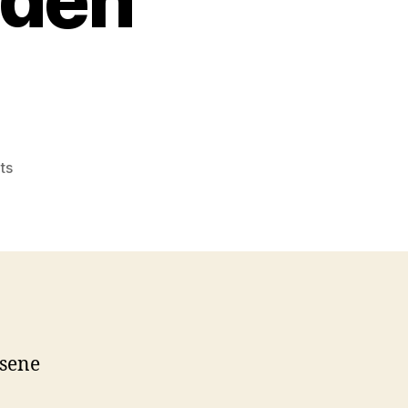
on
ts
sevim
yazıcı
Emlak
Gurmesi
üzerinden
sormuş
 sene