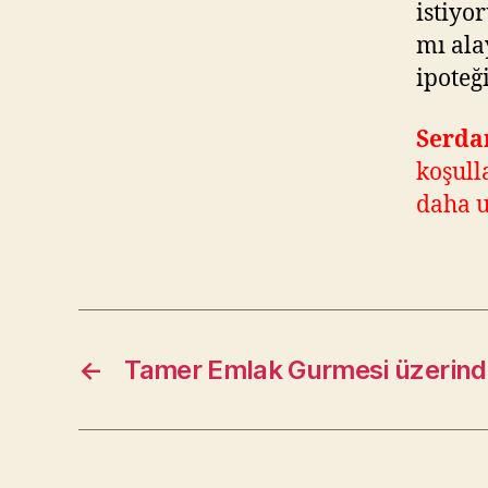
istiyo
mı ala
ipoteğ
Serda
koşull
daha u
←
Tamer Emlak Gurmesi üzerin