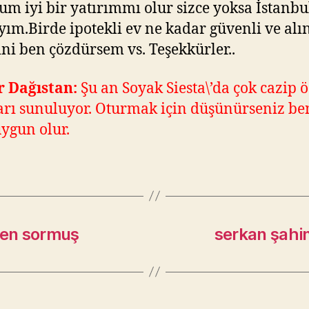
rum iyi bir yatırımmı olur sizce yoksa İstanb
yım.Birde ipotekli ev ne kadar güvenli ve alı
ini ben çözdürsem vs. Teşekkürler..
r Dağıstan:
Şu an Soyak Siesta\’da çok cazip
arı sunuluyor. Oturmak için düşünürseniz be
ygun olur.
den sormuş
serkan şahi