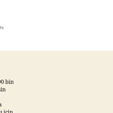
on
ts
sevim
yazıcı
Emlak
Gurmesi
üzerinden
sormuş
90 bin
şin
a
 için