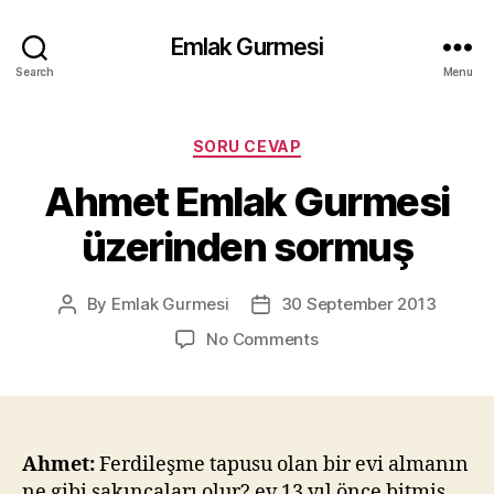
Emlak Gurmesi
Search
Menu
Categories
SORU CEVAP
Ahmet Emlak Gurmesi
üzerinden sormuş
By
Emlak Gurmesi
30 September 2013
Post
Post
author
date
on
No Comments
Ahmet
Emlak
Gurmesi
üzerinden
sormuş
Ahmet:
Ferdileşme tapusu olan bir evi almanın
ne gibi sakıncaları olur? ev 13 yıl önce bitmiş