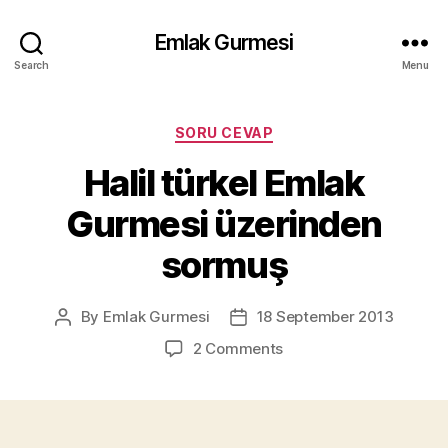
Emlak Gurmesi
Search
Menu
Categories
SORU CEVAP
Halil türkel Emlak
Gurmesi üzerinden
sormuş
By
Emlak Gurmesi
18 September 2013
Post
Post
author
date
on
2 Comments
Halil
türkel
Emlak
Gurmesi