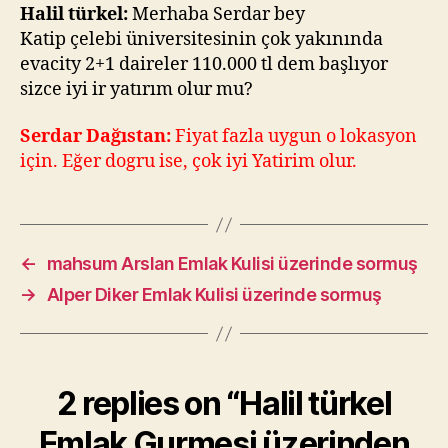
üzerinden
Halil türkel:
Merhaba Serdar bey
sormuş
Katip çelebi üniversitesinin çok yakınında
evacity 2+1 daireler 110.000 tl dem başlıyor
sizce iyi ir yatırım olur mu?
Serdar Dağıstan:
Fiyat fazla uygun o lokasyon
için. Eğer dogru ise, çok iyi Yatirim olur.
←
mahsum Arslan Emlak Kulisi üzerinde sormuş
→
Alper Diker Emlak Kulisi üzerinde sormuş
2 replies on “Halil türkel
Emlak Gurmesi üzerinden