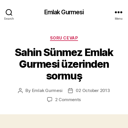
Emlak Gurmesi
Search
Menu
Categories
SORU CEVAP
Sahin Sünmez Emlak
Gurmesi üzerinden
sormuş
By
Emlak Gurmesi
02 October 2013
Post
Post
author
date
on
2 Comments
Sahin
Sünmez
Emlak
Gurmesi