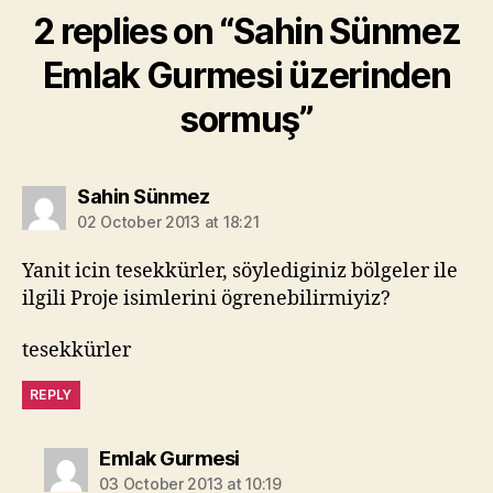
2 replies on “Sahin Sünmez
Emlak Gurmesi üzerinden
sormuş”
says:
Sahin Sünmez
02 October 2013 at 18:21
Yanit icin tesekkürler, söylediginiz bölgeler ile
ilgili Proje isimlerini ögrenebilirmiyiz?
tesekkürler
REPLY
says:
Emlak Gurmesi
03 October 2013 at 10:19