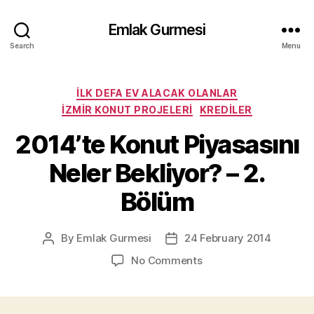
Emlak Gurmesi
Search
Menu
Categories
İLK DEFA EV ALACAK OLANLAR
İZMIR KONUT PROJELERI
KREDILER
2014’te Konut Piyasasını
Neler Bekliyor? – 2.
Bölüm
By
Emlak Gurmesi
24 February 2014
Post
Post
author
date
on
No Comments
2014’te
Konut
Piyasasını