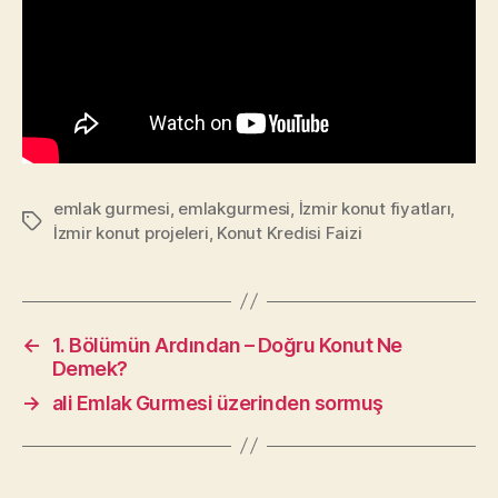
emlak gurmesi
,
emlakgurmesi
,
İzmir konut fiyatları
,
Tags
İzmir konut projeleri
,
Konut Kredisi Faizi
←
1. Bölümün Ardından – Doğru Konut Ne
Demek?
→
ali Emlak Gurmesi üzerinden sormuş