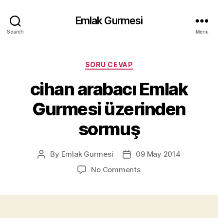
Emlak Gurmesi
Search
Menu
Categories
SORU CEVAP
cihan arabacı Emlak
Gurmesi üzerinden
sormuş
By
Emlak Gurmesi
09 May 2014
Post
Post
author
date
on
No Comments
cihan
arabacı
Emlak
Gurmesi