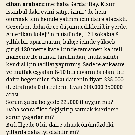
üzerinden
cihan arabacı:
merhaba Serdar Bey. Kızım
sormuş
istanbul daki evini satıp, izmir’ de hem
oturmak için hemde yatırım için daire alacaktı.
Gezerken daha önce düşünmedikleri bir yerde.
Amerikan koleji’ nin üstünde, 121 sokakta 9
yıllık bir apartmanın, bahçe içinde yüksek
girişi,120 metre kare içinde tamamen kaliteli
malzeme ile mimar tarafından, mülk sahibi
kendisi için tadilat yaptırmış. Sadece ankastre
ve mutfak eşyaları 8-10 bin civarında olan; bir
daire beğendiler. fakat dairenin fiyatı 225.000
tl. etrafında 0 dairelerin fiyatı 300.000 350000
arası.
Sorum şu bu bölgede 225000 tl uygun mu?
Daha sonra fikir değiştirip satmak isterlerse
sorun yaşarlar mı?
Bu bölgede 0 bir daire almak önümüzdeki
yıllarda daha iyi olabilir mi?