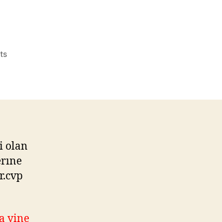
on
ts
deniz
çavus
Emlak
Gurmesi
üzerinden
sormuş
i olan
erıne
r.cvp
a yine