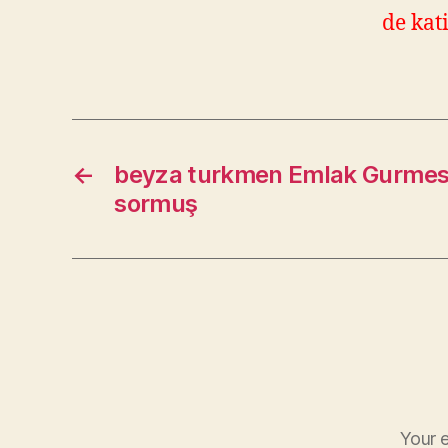
de kat
←
beyza turkmen Emlak Gurmes
sormuş
Your e