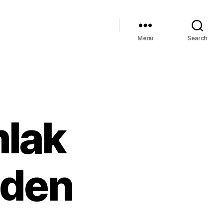
Menu
Search
mlak
nden