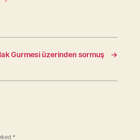
lak Gurmesi üzerinden sormuş
→
arked
*