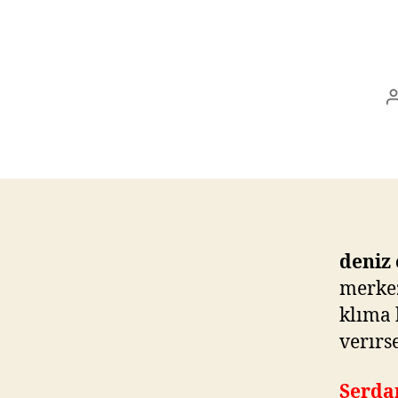
deniz
merkez
klıma 
verırs
Serda