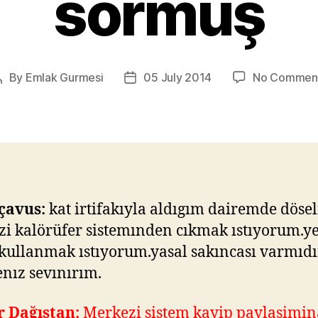
sormuş
By
Emlak Gurmesi
05 July 2014
No Commen
Post
Post
author
date
 çavus:
kat irtifakıyla aldıgım dairemde dösel
i kalörüfer sistemınden cıkmak ıstıyorum.y
kullanmak ıstıyorum.yasal sakıncası varmıdı
enız sevınırım.
r Dağıstan:
Merkezi sistem kayip paylasimin