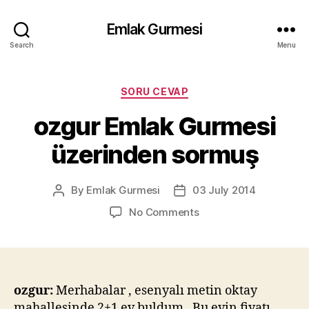
Emlak Gurmesi
Search
Menu
Categories
SORU CEVAP
ozgur Emlak Gurmesi
üzerinden sormuş
By
Emlak Gurmesi
03 July 2014
Post
Post
author
date
on
No Comments
ozgur
Emlak
Gurmesi
üzerinden
sormuş
ozgur:
Merhabalar , esenyalı metin oktay
mahallesinde 2+1 ev buldum . Bu evin fiyatı