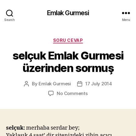
Emlak Gurmesi
Search
Menu
Categories
SORU CEVAP
selçuk Emlak Gurmesi
üzerinden sormuş
By
Emlak Gurmesi
17 July 2014
Post
Post
author
date
on
No Comments
selçuk
Emlak
Gurmesi
üzerinden
sormuş
selçuk:
merhaba serdar bey;
Yaklaşık 4 saat’ dir sitenizdeki zihin açıcı