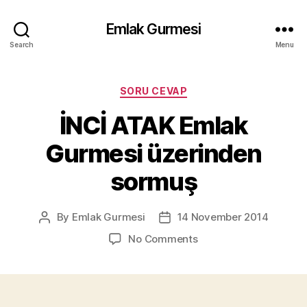
Emlak Gurmesi
Search
Menu
Categories
SORU CEVAP
İNCİ ATAK Emlak
Gurmesi üzerinden
sormuş
By
Emlak Gurmesi
14 November 2014
Post
Post
author
date
on
No Comments
İNCİ
ATAK
Emlak
Gurmesi