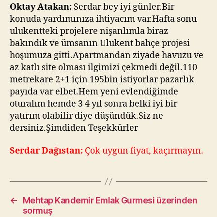
üzerinden
Oktay Atakan:
Serdar bey iyi günler.Bir
sormuş
konuda yardımınıza ihtiyacım var.Hafta sonu
ulukentteki projelere nişanlımla biraz
bakındık ve ümsanın Ulukent bahçe projesi
hoşumuza gitti.Apartmandan ziyade havuzu ve
az katlı site olması ilgimizi çekmedi değil.110
metrekare 2+1 için 195bin istiyorlar pazarlık
payıda var elbet.Hem yeni evlendiğimde
oturalım hemde 3 4 yıl sonra belki iyi bir
yatırım olabilir diye düşündük.Siz ne
dersiniz.Şimdiden Teşekkürler
Serdar Dağıstan:
Çok uygun fiyat, kaçırmayın.
←
Mehtap Kandemir Emlak Gurmesi üzerinden
sormuş