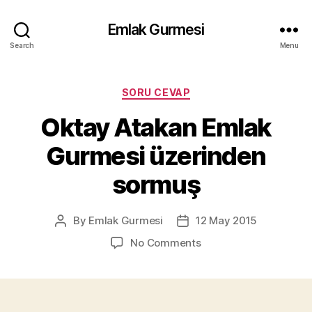
Emlak Gurmesi
Search
Menu
Categories
SORU CEVAP
Oktay Atakan Emlak
Gurmesi üzerinden
sormuş
By
Emlak Gurmesi
12 May 2015
Post
Post
author
date
on
No Comments
Oktay
Atakan
Emlak
Gurmesi