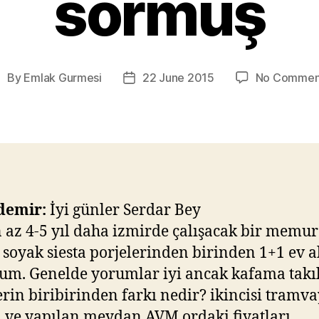
sormuş
By
Emlak Gurmesi
22 June 2015
No Commen
ost
Post
uthor
date
 demir:
İyi günler Serdar Bey
 az 4-5 yıl daha izmirde çalışacak bir memur
 soyak siesta porjelerinden birinden 1+1 ev 
rum. Genelde yorumlar iyi ancak kafama takı
erin biribirinden farkı nedir? ikincisi tramv
i ve yapılan meydan AVM ordaki fiyatları