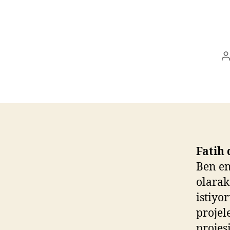
P
a
Fatih
Ben en
olarak
istiyo
projel
projes