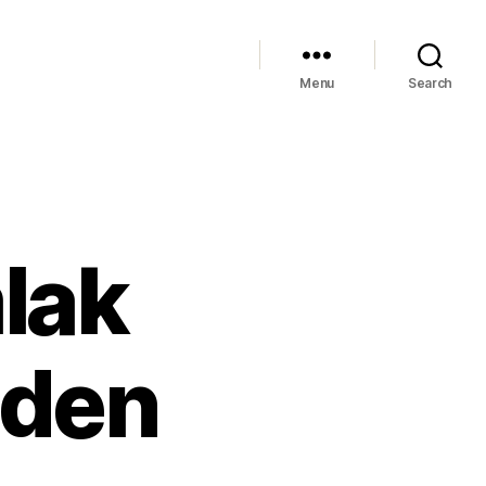
Menu
Search
lak
nden