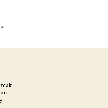
on
ts
Fatih
demir
Emlak
Gurmesi
üzerinden
sormuş
almak
lan
ay