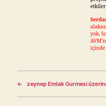
etkile
Serda
alakas
yok. S
AVM’ni
içinde
←
zeynep Emlak Gurmesi üzeri