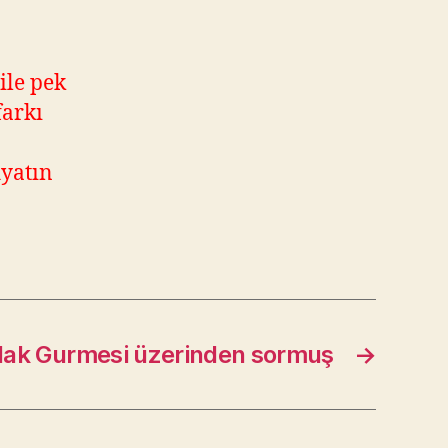
ile pek
farkı
iyatın
lak Gurmesi üzerinden sormuş
→