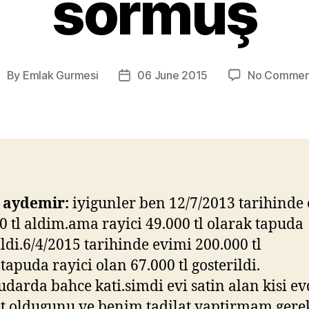
sormuş
By
Emlak Gurmesi
06 June 2015
No Commen
ost
Post
uthor
date
 aydemir:
iyigunler ben 12/7/2013 tarihinde
0 tl aldim.ama rayici 49.000 tl olarak tapuda
ildi.6/4/2015 tarihinde evimi 200.000 tl
tapuda rayici olan 67.000 tl gosterildi.
udarda bahce kati.simdi evi satin alan kisi e
t oldugunu ve benim tadilat yaptirmam gerek