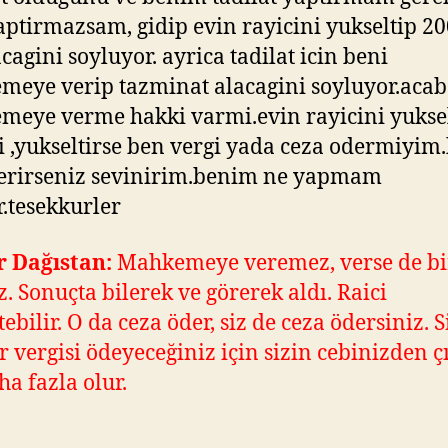
aptirmazsam, gidip evin rayicini yukseltip 2
acagini soyluyor. ayrica tadilat icin beni
eye verip tazminat alacagini soyluyor.acab
eye verme hakki varmi.evin rayicini yukse
i ,yukseltirse ben vergi yada ceza odermiyim
verirseniz sevinirim.benim ne yapmam
r.tesekkurler
r Dağıstan:
Mahkemeye veremez, verse de bi
. Sonuçta bilerek ve görerek aldı. Raici
ebilir. O da ceza öder, siz de ceza ödersiniz. S
ir vergisi ödeyeceğiniz için sizin cebinizden 
ha fazla olur.