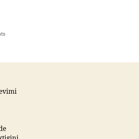
on
ts
bahar
aydemir
Emlak
Gurmesi
üzerinden
sormuş
 evimi
vde
tigini