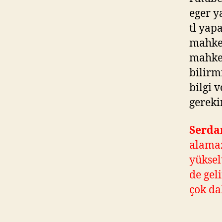
eger y
tl yap
mahkem
mahkem
bilirm
bilgi 
gereki
Serda
alamaz
yükselt
de gel
çok da