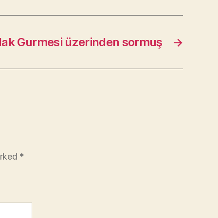
ak Gurmesi üzerinden sormuş
→
arked
*