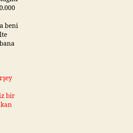
00.000
a beni
lte
.bana
rşey
iz bir
çıkan