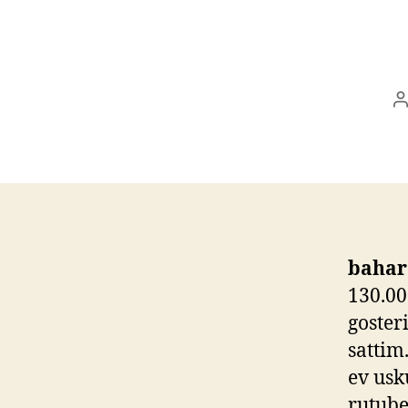
P
a
bahar
130.00
goster
sattim.
ev usk
rutube