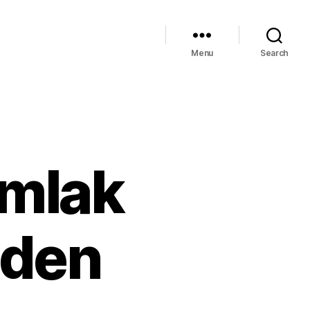
Menu
Search
Emlak
nden