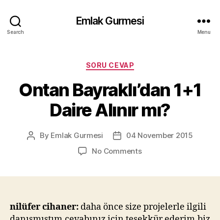
Emlak Gurmesi
Search
Menu
Categories
SORU CEVAP
Ontan Bayraklı’dan 1+1
Daire Alınır mı?
By
Emlak Gurmesi
04 November 2015
Post
Post
author
date
on
No Comments
Ontan
Bayraklı’dan
1+1
Daire
Alınır
nilüfer cihaner:
daha önce size projelerle ilgili
mı?
danışmıştım.cevabınız için teşekkür ederim.biz