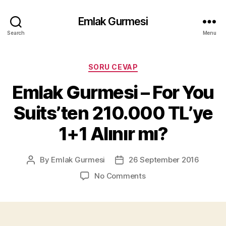
Emlak Gurmesi
Search
Menu
Categories
SORU CEVAP
Emlak Gurmesi – For You
Suits’ten 210.000 TL’ye
1+1 Alınır mı?
By
Emlak Gurmesi
26 September 2016
Post
Post
author
date
on
No Comments
Emlak
Gurmesi
–
For