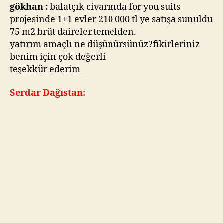
You
gökhan :
balatçık civarında for you suits
Suits’ten
projesinde 1+1 evler 210 000 tl ye satışa sunuldu
210.000
75 m2 brüt daireler.temelden.
TL’ye
yatırım amaçlı ne düşünürsünüz?fikirleriniz
1+1
benim için çok değerli
Alınır
teşekkür ederim
mı?
Serdar Dağıstan: