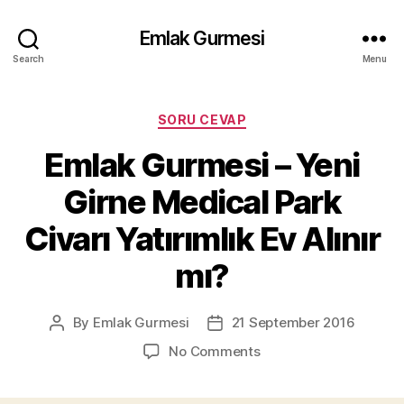
Emlak Gurmesi
Search
Menu
Categories
SORU CEVAP
Emlak Gurmesi – Yeni
Girne Medical Park
Civarı Yatırımlık Ev Alınır
mı?
By
Emlak Gurmesi
21 September 2016
Post
Post
author
date
on
No Comments
Emlak
Gurmesi