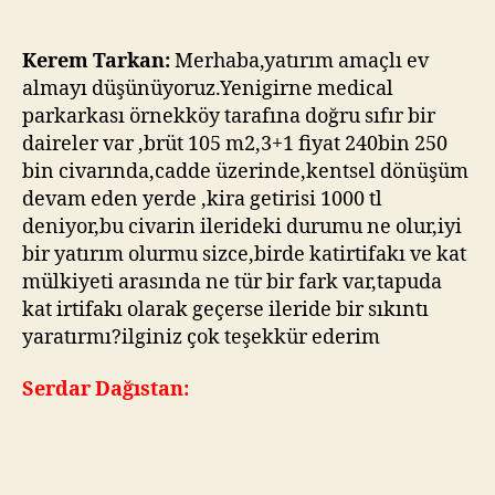
–
Yeni
Girne
Kerem Tarkan:
Merhaba,yatırım amaçlı ev
Medical
almayı düşünüyoruz.Yenigirne medical
Park
parkarkası örnekköy tarafına doğru sıfır bir
Civarı
daireler var ,brüt 105 m2,3+1 fiyat 240bin 250
Yatırımlık
bin civarında,cadde üzerinde,kentsel dönüşüm
Ev
devam eden yerde ,kira getirisi 1000 tl
Alınır
deniyor,bu civarin ilerideki durumu ne olur,iyi
mı?
bir yatırım olurmu sizce,birde katirtifakı ve kat
mülkiyeti arasında ne tür bir fark var,tapuda
kat irtifakı olarak geçerse ileride bir sıkıntı
yaratırmı?ilginiz çok teşekkür ederim
Serdar Dağıstan: