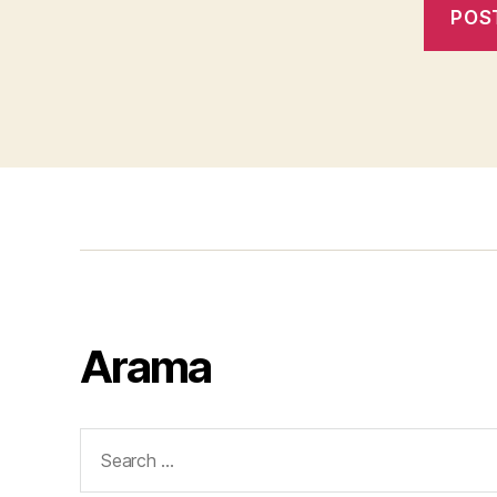
Arama
Search
for: