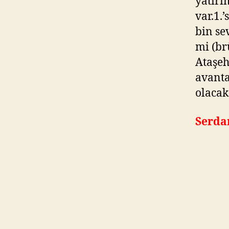
yatırı
var.1.
bin se
mi (br
Ataşeh
avanta
olacak
Serda