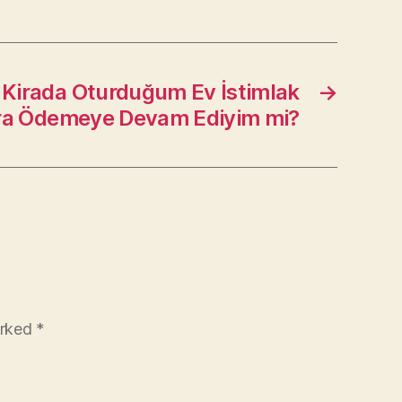
 Kirada Oturduğum Ev İstimlak
→
ira Ödemeye Devam Ediyim mi?
arked
*