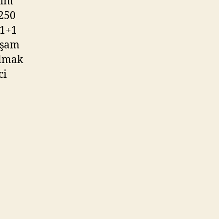
fim
Park
 250
Yaşam
 1+1
Ataşehir
aşam
mi?
almak
ci