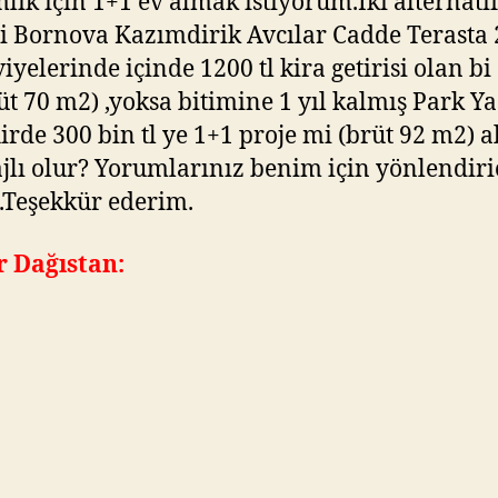
mlık için 1+1 ev almak istiyorum.İki alternati
’si Bornova Kazımdirik Avcılar Cadde Terasta
viyelerinde içinde 1200 tl kira getirisi olan bi
üt 70 m2) ,yoksa bitimine 1 yıl kalmış Park Y
irde 300 bin tl ye 1+1 proje mi (brüt 92 m2) 
jlı olur? Yorumlarınız benim için yönlendiri
.Teşekkür ederim.
r Dağıstan: