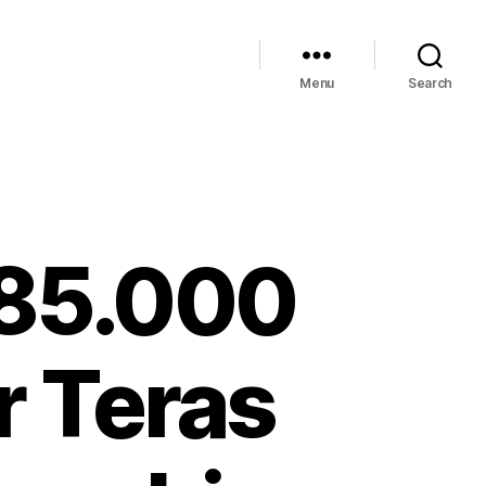
Menu
Search
285.000
r Teras