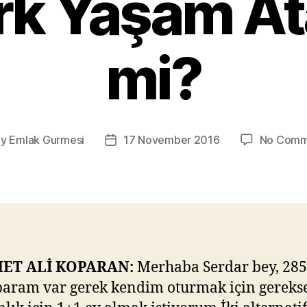
ark Yaşam At
mi?
By
Emlak Gurmesi
17 November 2016
No Comm
t
Post
hor
date
ET ALİ KOPARAN:
Merhaba Serdar bey, 285 
param var gerek kendim oturmak için gereks