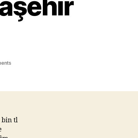
aşehir
on
ents
Emlak
Gurmesi
–
285.000
TL
Bütçe
ile
bin tl
Avcılar
e
Teras
mı,