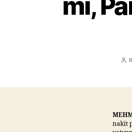
mı, P
Pos
aut
MEHM
nakit 