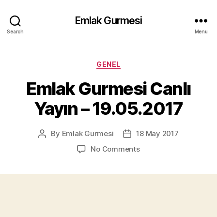
Emlak Gurmesi
Search
Menu
Categories
GENEL
Emlak Gurmesi Canlı
Yayın – 19.05.2017
By
Emlak Gurmesi
18 May 2017
Post
Post
author
date
on
No Comments
Emlak
Gurmesi
Canlı
Yayın
–
19.05.2017