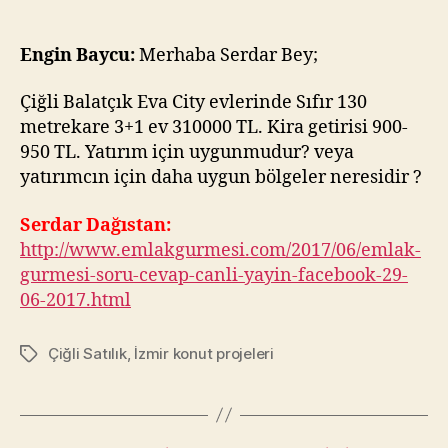
–
Çiğli
Balatçık’ta
Engin Baycu:
Merhaba Serdar Bey;
900
TL
Çiğli Balatçık Eva City evlerinde Sıfır 130
Kira
metrekare 3+1 ev 310000 TL. Kira getirisi 900-
Getirisi
950 TL. Yatırım için uygunmudur? veya
için
yatırımcın için daha uygun bölgeler neresidir ?
310.000
TL
Serdar Dağıstan:
Ev
http://www.emlakgurmesi.com/2017/06/emlak-
Alınır
mı?
gurmesi-soru-cevap-canli-yayin-facebook-29-
06-2017.html
Çiğli Satılık
,
İzmir konut projeleri
Tags