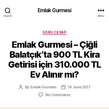
Emlak Gurmesi
Search
Menu
Categories
SORU CEVAP
Emlak Gurmesi – Çiğli
Balatçık’ta 900 TL Kira
Getirisi için 310.000 TL
Ev Alınır mı?
By
Emlak Gurmesi
14 June 2017
Post
Post
author
date
on
No Comments
Emlak
Gurmesi