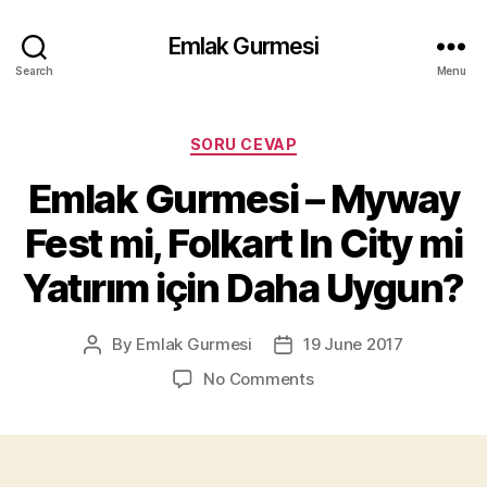
Emlak Gurmesi
Search
Menu
Categories
SORU CEVAP
Emlak Gurmesi – Myway
Fest mi, Folkart In City mi
Yatırım için Daha Uygun?
By
Emlak Gurmesi
19 June 2017
Post
Post
author
date
on
No Comments
Emlak
Gurmesi
–
Myway