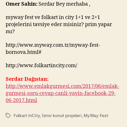
Fest
Omer Sahin:
Serdar Bey merhaba ,
mi,
Folkart
myway fest ve folkart in city 1+1 ve 2+1
In
projelerini tavsiye eder misiniz? prim yapar
City
mı?
mi
Yatırım
http://www.myway.com.tr/myway-fest-
için
bornova.html#
Daha
Uygun?
http://www.folkartincity.com/
Serdar Dağıstan:
http://www.emlakgurmesi.com/2017/06/emlak-
gurmesi-soru-cevap-canli-yayin-facebook-29-
06-2017.html
Folkart InCity
,
İzmir konut projeleri
,
MyWay Fest
Tags