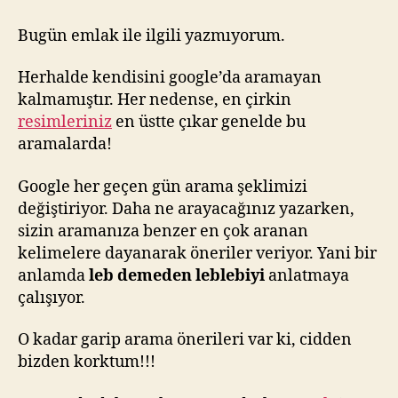
garip
google
Bugün emlak ile ilgili yazmıyorum.
arama
önerileri!
Herhalde kendisini google’da aramayan
kalmamıştır. Her nedense, en çirkin
resimleriniz
en üstte çıkar genelde bu
aramalarda!
Google her geçen gün arama şeklimizi
değiştiriyor. Daha ne arayacağınız yazarken,
sizin aramanıza benzer en çok aranan
kelimelere dayanarak öneriler veriyor. Yani bir
anlamda
leb demeden leblebiyi
anlatmaya
çalışıyor.
O kadar garip arama önerileri var ki, cidden
bizden korktum!!!