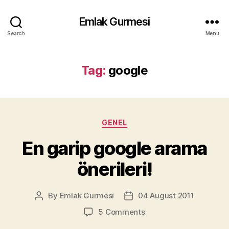
Emlak Gurmesi
Search
Menu
Tag:
google
Categories
GENEL
En garip google arama
önerileri!
By
Emlak Gurmesi
04 August 2011
Post
Post
author
date
on
5 Comments
En