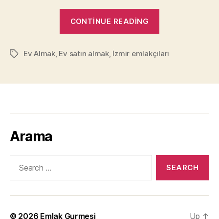
“Gayrimenkul
CONTINUE READING
danışmanı
ile
Ev Almak
,
Ev satın almak
,
İzmir emlakçıları
emlakçı
Tags
arasındaki
fark!
–
2”
Arama
Search
for:
© 2026
Emlak Gurmesi
Up
↑