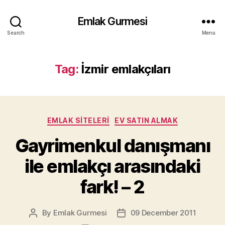
Emlak Gurmesi
Search
Menu
Tag:
İzmir emlakçıları
Categories
EMLAK SITELERI
EV SATIN ALMAK
Gayrimenkul danışmanı
ile emlakçı arasındaki
fark! – 2
By
Emlak Gurmesi
09 December 2011
Post
Post
author
date