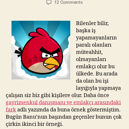
on
12 Comments
Gayrimenkul
danışmanı
ile
Bilenler bilir,
emlakçı
başka iş
arasındaki
yapamayanların
fark!
paralı olanları
–
müteahhit,
2
olmayanları
emlakçı olur bu
ülkede. Bu arada
da olan bu işi
layığıyla yapmaya
çalışan siz biz gibi kişilere olur. Daha önce
gayrimenkul danışmanı ve emlakçı arasındaki
fark
adlı yazımda da buna örnek göstermiştim.
Bugün Banu’nun başından geçenler bunun çok
çirkin ikinci bir örneği.