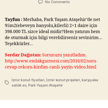
on
No Comments
Park
Yaşam
Ataşehir
Tayfun :
Merhaba, Park Yaşam Ataşehir’de net
Projesinde
95m2(ebeveyn banyolu,kilerli) 2+1 daire için
2+1
398.000 TL sizce ideal midir?Hem yatırım hem
Daire
de oturmak için bilgi verebilirseniz sevinirim…
Fiyatı
Teşekkürler…
Ne
Olmalı?
Serdar Dağıstan:
Sorunuzu yanıtladım.
http://www.emlakgurmesi.com/2016/02/soru-
cevap-rekoru-kirdim-canli-yayin-video.html
İzmir konut fiyatları
,
İzmir konut projeleri
,
karşıyaka
Tags
satılık ev
,
Park Yaşam Ataşehir