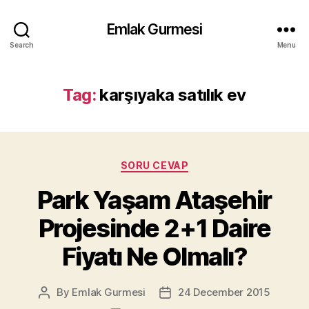
Emlak Gurmesi
Search
Menu
Tag:
karşıyaka satılık ev
Categories
SORU CEVAP
Park Yaşam Ataşehir
Projesinde 2+1 Daire
Fiyatı Ne Olmalı?
By
Emlak Gurmesi
24 December 2015
Post
Post
author
date