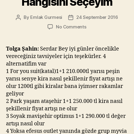
Hangisini Seçeyim
By
Emlak Gurmesi
24 September 2016
Post
Post
author
date
on
No Comments
Emlak
Gurmesi
–
Tolga Şahin:
Serdar Bey iyi günler öncelikle
For
vereceğiniz tavsiyeler için teşekürler. 4
You
alternatifim var
Suits,
1 For you suit(katal)1+1 210.000tl yarısı peşin
Park
yarısı senye kira nasıl şekillenir fiyat artışı ne
Yaşam
olur 1200tl gibi kiralar bana iyimser rakamlar
Ataşehir,
Soyak
geliyor
Optimus,
2 Park yaşam ataşehir 1+1 250.000 tl kira nasıl
MyWings
şekillenir fiyat artışı ne olur
Hangisini
3 Soyak mavişehir optimus 1+1 290.000 tl değer
Seçeyim
artışı nasıl olur
4 Yoksa efesus outlet yanında gözde grup myvia