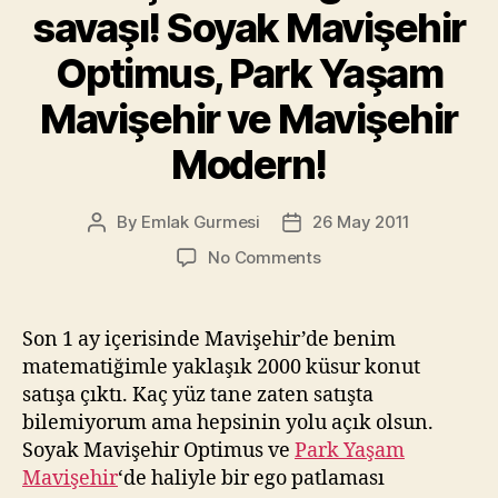
savaşı! Soyak Mavişehir
Optimus, Park Yaşam
Mavişehir ve Mavişehir
Modern!
By
Emlak Gurmesi
26 May 2011
Post
Post
author
date
on
No Comments
Mavişehir’de
egoların
savaşı!
Son 1 ay içerisinde Mavişehir’de benim
Soyak
matematiğimle yaklaşık 2000 küsur konut
Mavişehir
satışa çıktı. Kaç yüz tane zaten satışta
Optimus,
bilemiyorum ama hepsinin yolu açık olsun.
Park
Soyak Mavişehir Optimus ve
Park Yaşam
Yaşam
Mavişehir
‘de haliyle bir ego patlaması
Mavişehir