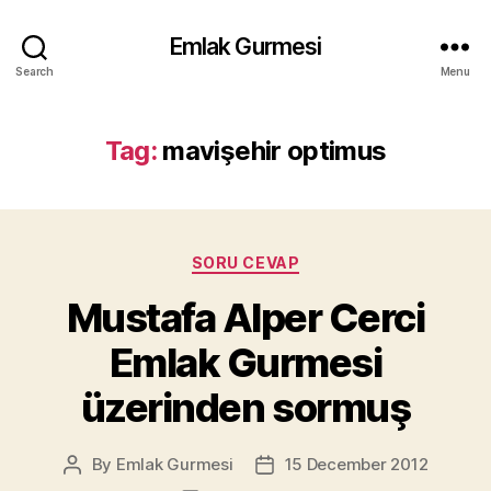
Emlak Gurmesi
Search
Menu
Tag:
mavişehir optimus
Categories
SORU CEVAP
Mustafa Alper Cerci
Emlak Gurmesi
üzerinden sormuş
By
Emlak Gurmesi
15 December 2012
Post
Post
author
date