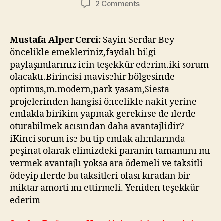
on
2 Comments
Mustafa
Alper
Cerci
Mustafa Alper Cerci:
Sayin Serdar Bey
Emlak
öncelikle emekleriniz,faydalı bilgi
Gurmesi
paylaşımlarınız icin teşekkür ederim.iki sorum
üzerinden
olacaktı.Birincisi mavisehir bölgesinde
sormuş
optimus,m.modern,park yasam,Siesta
projelerinden hangisi öncelikle nakit yerine
emlakla birikim yapmak gerekirse de ılerde
oturabilmek acısından daha avantajlidir?
iKinci sorum ise bu tip emlak alımlarında
peşinat olarak elimizdeki paranin tamamını mı
vermek avantajlı yoksa ara ödemeli ve taksitli
ödeyip ılerde bu taksitleri olası kıradan bir
miktar amorti mı ettirmeli. Yeniden teşekkür
ederim