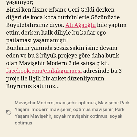
ve
yaşanıyor;
Mavişehir
Birisi kendisine Efsane Geri Geldi derken
Modern!
diğeri de koca koca dürbünlerle Gözünüzde
Büyütebilirsiniz diyor.
Ali Ağaoğlu
bile yaptım
ettim derken halk diliyle bu kadar ego
patlaması yaşamamıştı!
Bunların yanında sessiz sakin işine devam
eden ve bu 2 büyük projeye göre daha butik
olan Mavişehir Modern 2 de satışa çıktı.
facebook.com/emlakgurmesi
adresinde bu 3
proje ile ilgili bir anket düzenliyorum.
Buyrunuz katılınız…
Mavişehir Modern
,
mavişehir optimus
,
Mavişehir Park
Yaşam
,
modern mavişehir
,
optimus mavişehir
,
Park
Tags
Yaşam Mavişehir
,
soyak mavişehir optimus
,
soyak
optimus