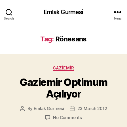
Emlak Gurmesi
Search
Menu
Tag:
Rönesans
Categories
GAZIEMIR
Gaziemir Optimum
Açılıyor
By
Emlak Gurmesi
23 March 2012
Post
Post
author
date
on
No Comments
Gaziemir