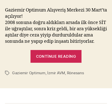
Optimum
Açılıyor
Gaziemir Optimum Alışveriş Merkezi 30 Mart’ta
açılıyor!
2008 sonuna doğru aldıkları arsada ilk önce SİT
ile uğraştılar, sonra kriz geldi, bir ara yüksekliği
aştılar diye ceza yiyip durduruldular ama
sonunda ne yapıp edip inşaatı bitiriyorlar.
“Gaziemir
CONTINUE READING
Optimum
Açılıyor”
Gaziemir Optimum
,
İzmir AVM
,
Rönesans
Tags