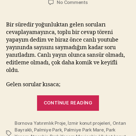
on
No Comments
Soru
Cevap
Rekoru
Bir süredir yoğunluktan gelen soruları
Kırdım!
cevaplayamayınca, toplu bir cevap töreni
–
yapayım dedim ve biraz önce canlı youtube
Canlı
yayınında sayısını saymadığım kadar soru
Yayın
yanıtladım. Canlı yayın olunca sansür olmadı,
Video
editleme olmadı, çok daha komik ve keyifli
oldu.
Gelen sorular kısaca;
“Soru
CONTINUE READING
Cevap
Rekoru
Bornova Yatırımlık Proje
,
İzmir konut projeleri
Kırdım!
,
Ontan
Bayraklı
,
Palmiye Park
,
Palmiye Park Mare
,
Park
–
Tags