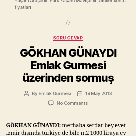
Yaşam Ataşehir
,
Park Yaşam Mavişehir
,
Uluket konut
Canlı
fiyatları
Yayın
Video”
Categories
SORU CEVAP
GÖKHAN GÜNAYDI
Emlak Gurmesi
üzerinden sormuş
By
Emlak Gurmesi
19 May 2013
Post
Post
author
date
on
No Comments
GÖKHAN
GÜNAYDI
Emlak
GÖKHAN GÜNAYDI:
merhaba serdar bey.evet
Gurmesi
izmir dışında türkiye de bile m2 1000 liraya ev