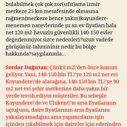
üzerinden
bulabilmek çok çok zor(sıfır)ama izmir
sormuş
merkeze 25 km mesafesinde olmasına
rağmen(merkeze bence yakın)koyundere-
menemen narevlerinde şu an ev fiyatları hala
net 120 m2-havuzlu güvenlikli 140-150 evler
değerlenmiyor.sizce nedenleri?uzun vadede
görüşünüz-tahmininiz nedir bu bölge
hakkında?saygılarımla…
Serdar Dağıstan:
Çünkü m2\’den önce konum
geliyor. Yani, 140-150 bin TL\’ye 120 m2 net evi
Koyundere\’de alacağına, 140-150 bin TL\’ye 90
m2 net evi şehir merkezine daha yakın bir
yerde tercih ediyor müşteriler. Bu sebeple
Koyundere\’de ve Ulukent\’te arsa fiyatlarının
uçtuğunu, daire fiyatlarının arsa fiyatlarını
yakalayamadığını ama yapımcıların işin
içinden çıkabilmek için daireler için ederinden