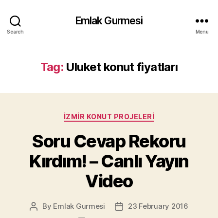
Emlak Gurmesi
Search
Menu
Tag:
Uluket konut fiyatları
Categories
İZMIR KONUT PROJELERI
Soru Cevap Rekoru
Kırdım! – Canlı Yayın
Video
By
Emlak Gurmesi
23 February 2016
Post
Post
author
date