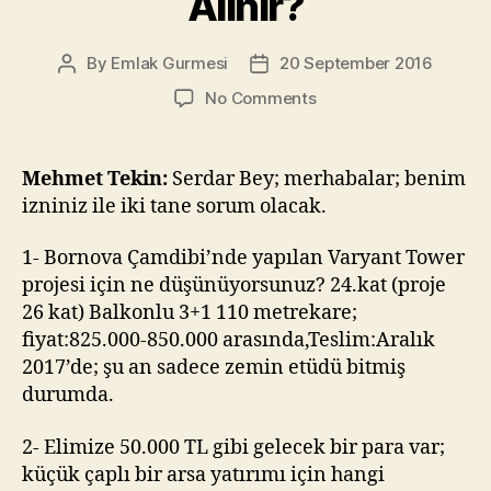
Alınır?
By
Emlak Gurmesi
20 September 2016
Post
Post
author
date
on
No Comments
Emlak
Gurmesi
–
Mehmet Tekin:
Serdar Bey; merhabalar; benim
Varyant
izniniz ile iki tane sorum olacak.
Tower’dan
Ev
1- Bornova Çamdibi’nde yapılan Varyant Tower
Alınır
projesi için ne düşünüyorsunuz? 24.kat (proje
mı,
26 kat) Balkonlu 3+1 110 metrekare;
50.000
TL’ye
fiyat:825.000-850.000 arasında,Teslim:Aralık
İzmir’de
2017’de; şu an sadece zemin etüdü bitmiş
Nereden
durumda.
Arsa
Alınır?
2- Elimize 50.000 TL gibi gelecek bir para var;
küçük çaplı bir arsa yatırımı için hangi