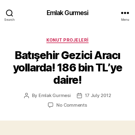
Emlak Gurmesi
Search
Menu
Categories
KONUT PROJELERI
Batışehir Gezici Aracı
yollarda! 186 bin TL’ye
daire!
By
Emlak Gurmesi
17 July 2012
Post
Post
author
date
on
No Comments
Batışehir
Gezici
Aracı
yollarda!