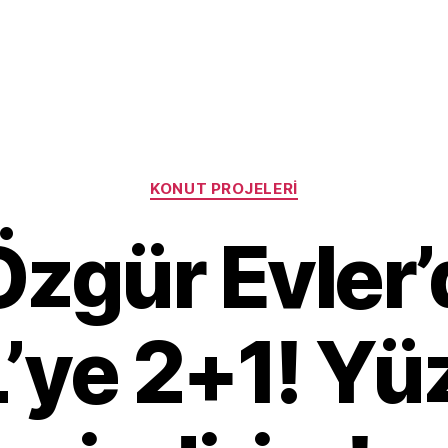
Categories
KONUT PROJELERI
Özgür Evler’
L’ye 2+1! Yü