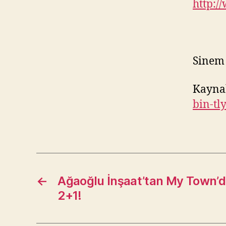
http:/
Sinem
Kayna
bin-tl
←
Ağaoğlu İnşaat’tan My Town’d
2+1!