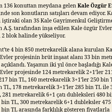
m 136 konuttan meydana gelen
Kale Özgür E
inde son konutların satışları devam ediyor. K
in iştiraki olan 3S Kale Gayrimenkul Geliştirm
m A.Ş. tarafından inşa edilen Kale özgür Evle
i 2 blok halinde yükseliyor.
t’te 4 bin 850 metrekarelik alana kurulan Ka
Evler projesinin brüt inşaat alanı 33 bin me
 açıklandı. Yaşamın iki yıl önce başladığı Kal
Evler projesinde 124 metrekarelik 2+1’ler 21
 217 bin TL, 160 metrekarelik 3+1’ler 250 bin 
n TL, 178 metrekarelik 3+1’ler 285 bin TL ile 
, 281 metrekarelik 6+1 çatı dubleksleri 480 b
0 bin TL, 300 metrekarelik 6+1 dubleksler 475
2 bin TL arasında farklılık gösteren fiyatlarla