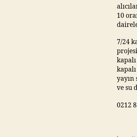
alıcıl
10 ora
dairel
7/24 k
projes
kapalı
kapalı
yayın 
ve su 
0212 8