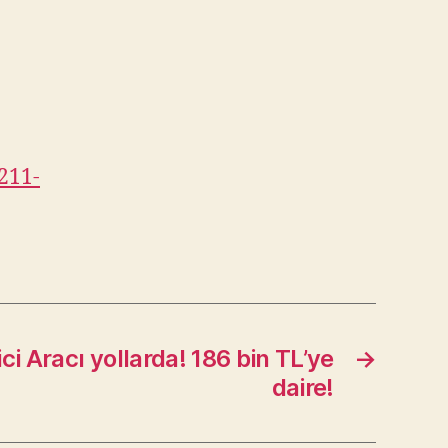
211-
ci Aracı yollarda! 186 bin TL’ye
→
daire!