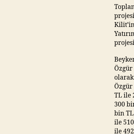
Topla
projes
Kilit’
Yatırı
projes
Beyken
Özgür 
olarak
Özgür 
TL ile
300 bi
bin TL
ile 51
ile 49