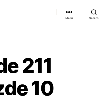
Menu
Search
de 211
zde 10