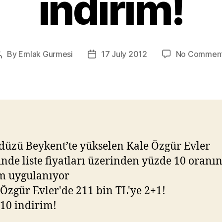
indirim!
By
Emlak Gurmesi
17 July 2012
No Commen
Post
Post
author
date
düzü Beykent’te yükselen Kale Özgür Evler
inde liste fiyatları üzerinden yüzde 10 oranı
m uygulanıyor