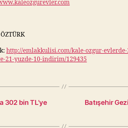
/www.kaleozgurevler.com
 ÖZTÜRK
k:
http://emlakkulisi.com/kale-ozgur-evlerde-
ye-21-yuzde-10-indirim/129435
a 302 bin TL’ye
Batışehir Gezi