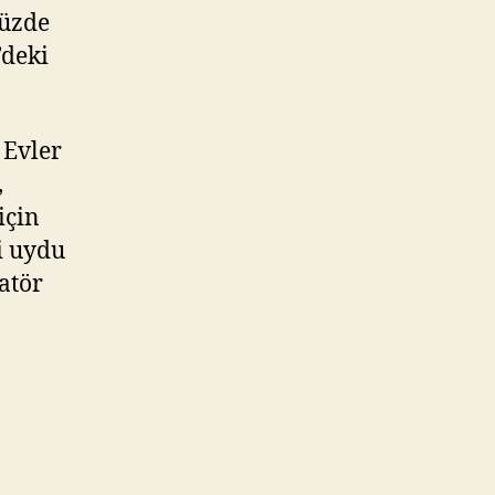
yüzde
’deki
 Evler
,
için
i uydu
ratör