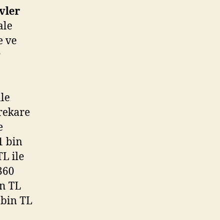
vler
ale
e ve
r
le
trekare
e
1 bin
TL ile
360
in TL
 bin TL