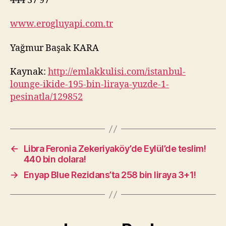
444 37 97
www.erogluyapi.com.tr
Yağmur Başak KARA
Kaynak:
http://emlakkulisi.com/istanbul-
lounge-ikide-195-bin-liraya-yuzde-1-
pesinatla/129852
←
Libra Feronia Zekeriyaköy’de Eylül’de teslim!
440 bin dolara!
→
Enyap Blue Rezidans’ta 258 bin liraya 3+1!