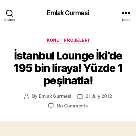
Emlak Gurmesi
Search
Menu
Categories
KONUT PROJELERI
İstanbul Lounge İki’de
195 bin liraya! Yüzde 1
peşinatla!
By
Emlak Gurmesi
21 July 2012
Post
Post
author
date
on
No Comments
İstanbul
Lounge
İki’de
195