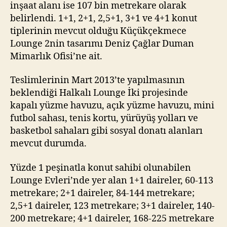
inşaat alanı ise 107 bin metrekare olarak
belirlendi. 1+1, 2+1, 2,5+1, 3+1 ve 4+1 konut
tiplerinin mevcut olduğu Küçükçekmece
Lounge 2nin tasarımı Deniz Çağlar Duman
Mimarlık Ofisi’ne ait.
Teslimlerinin Mart 2013’te yapılmasının
beklendiği Halkalı Lounge İki projesinde
kapalı yüzme havuzu, açık yüzme havuzu, mini
futbol sahası, tenis kortu, yürüyüş yolları ve
basketbol sahaları gibi sosyal donatı alanları
mevcut durumda.
Yüzde 1 peşinatla konut sahibi olunabilen
Lounge Evleri’nde yer alan 1+1 daireler, 60-113
metrekare; 2+1 daireler, 84-144 metrekare;
2,5+1 daireler, 123 metrekare; 3+1 daireler, 140-
200 metrekare; 4+1 daireler, 168-225 metrekare