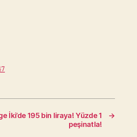
47
e İki’de 195 bin liraya! Yüzde 1
→
peşinatla!