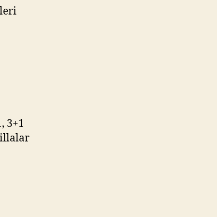
leri
, 3+1
illalar