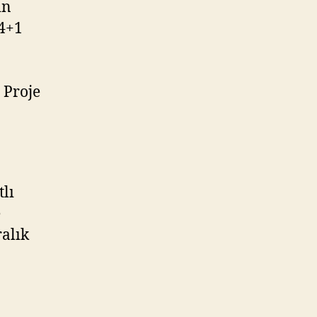
in
 4+1
. Proje
tlı
e
ralık