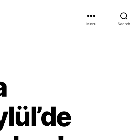
Menu
Search
a
lül’de