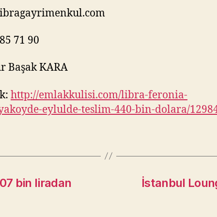
ibragayrimenkul.com
85 71 90
r Başak KARA
k:
http://emlakkulisi.com/libra-feronia-
yakoyde-eylulde-teslim-440-bin-dolara/1298
07 bin liradan
İstanbul Loung