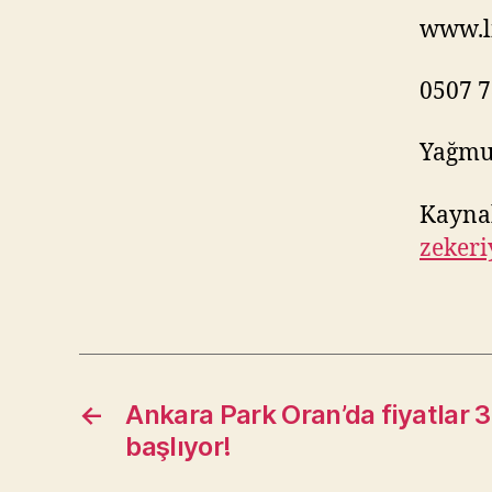
www.l
0507 7
Yağmu
Kayna
zekeri
←
Ankara Park Oran’da fiyatlar 3
başlıyor!