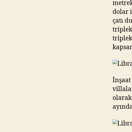
metrek
dolar 
çatı d
triple
triplek
kapsam
İnşaat
villal
olarak
ayında