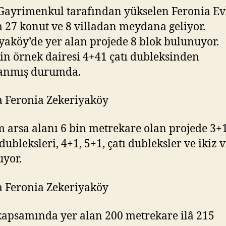
Gayrimenkul tarafından yükselen Feronia Ev
 27 konut ve 8 villadan meydana geliyor.
yaköy’de yer alan projede 8 blok bulunuyor.
in örnek dairesi 4+41 çatı dubleksinden
lanmış durumda.
 arsa alanı 6 bin metrekare olan projede 3+1
ubleksleri, 4+1, 5+1, çatı dubleksler ve ikiz v
uyor.
kapsamında yer alan 200 metrekare ilâ 215