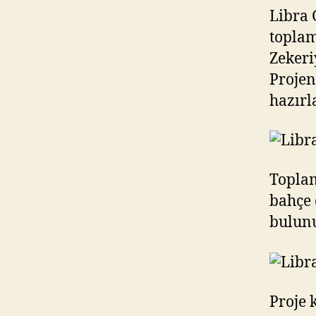
Libra 
toplam
Zekeri
Projen
hazır
Toplam
bahçe d
bulun
Proje 