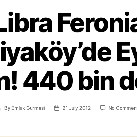
Libra Feroni
iyaköy’de Ey
m! 440 bin d
By
Emlak Gurmesi
21 July 2012
No Commen
Post
Post
author
date