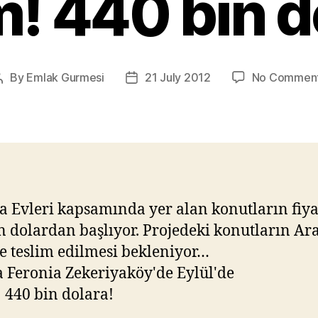
m! 440 bin d
By
Emlak Gurmesi
21 July 2012
No Commen
Post
Post
author
date
a Evleri kapsamında yer alan konutların fiya
n dolardan başlıyor. Projedeki konutların Ara
e teslim edilmesi bekleniyor…