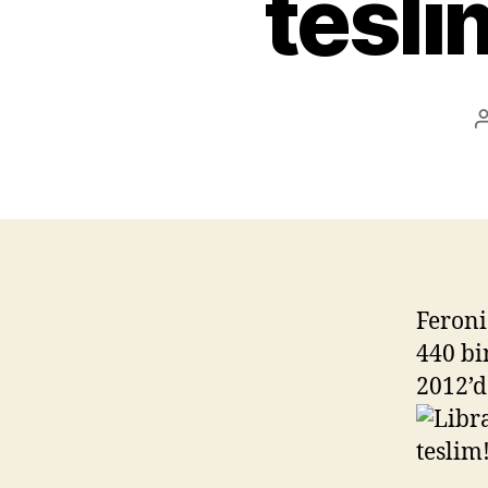
tesli
Feroni
440 bi
2012’d