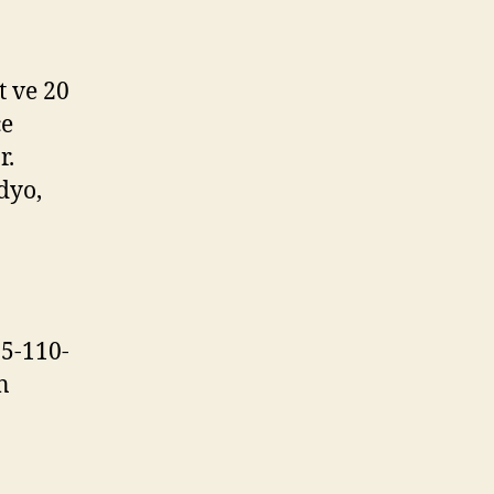
t ve 20
ce
r.
dyo,
05-110-
n