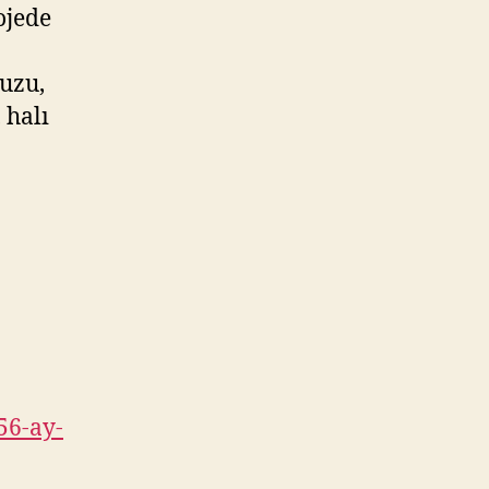
ojede
uzu,
 halı
56-ay-