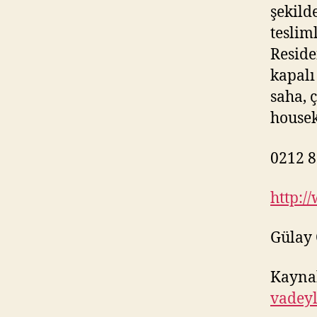
şekild
teslim
Reside
kapalı
saha, 
housek
0212 8
http:/
Gülay
Kayna
vadeyl