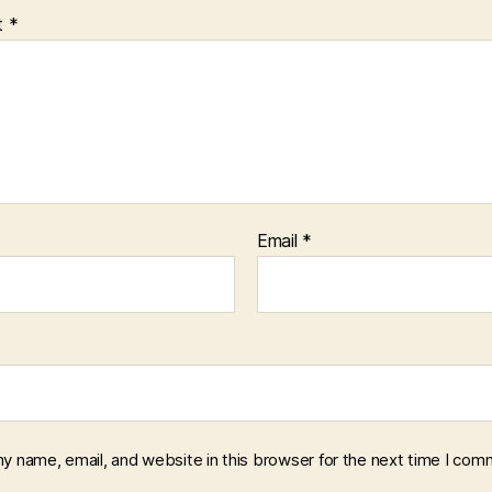
t
*
Email
*
y name, email, and website in this browser for the next time I com