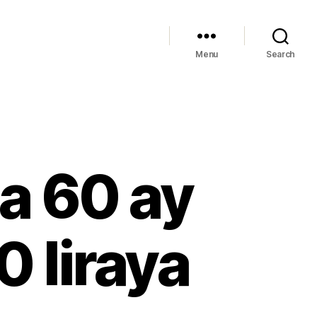
Menu
Search
a 60 ay
0 liraya