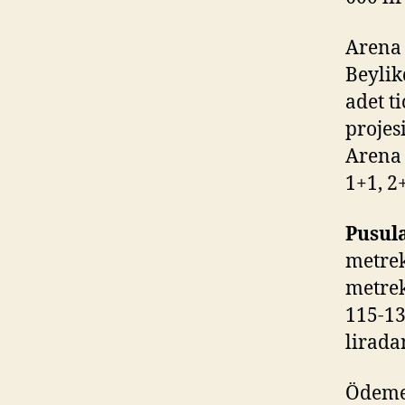
Arena 
Beylik
adet t
projes
Arena 
1+1, 2
Pusul
metrek
metrek
115-13
lirada
Ödeme 