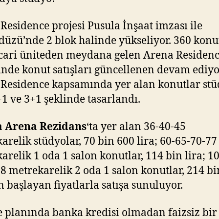
Residence projesi Pusula İnşaat imzası ile
düzü’nde 2 blok halinde yükseliyor. 360 konu
icari üniteden meydana gelen Arena Residen
inde konut satışları güncellenen devam ediyo
Residence kapsamında yer alan konutlar stü
+1 ve 3+1 şeklinde tasarlandı.
a Arena Rezidans
‘ta yer alan 36-40-45
arelik stüdyolar, 70 bin 600 lira; 60-65-70-77
arelik 1 oda 1 salon konutlar, 114 bin lira; 1
8 metrekarelik 2 oda 1 salon konutlar, 214 bi
n başlayan fiyatlarla satışa sunuluyor.
planında banka kredisi olmadan faizsiz bir