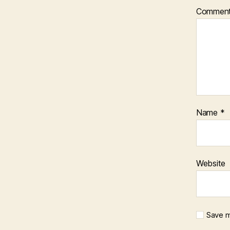
Commen
Name
*
Website
Save m