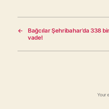
←
Bağcılar Şehribahar’da 338 bin
vade!
Your e