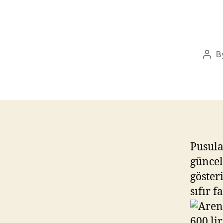
B
Post
auth
Pusula
güncel
göster
sıfır 