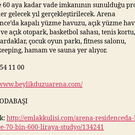
e 60 aya kadar vade imkanının sunulduğu pr
ler gelecek yıl gerçekleştirilecek. Arena
nce’da kapalı yüzme havuzu, açık yüzme hav
 ve açık otopark, basketbol sahası, tenis kortu,
çardaklar, çocuk oyun parkı, fitness salonu,
eeping, hamam ve sauna yer alıyor.
54 11 00
/www.beylikduzuarena.com/
 ODABAŞI
k:
http://emlakkulisi.com/arena-residenceda-
e-70-bin-600-liraya-studyo/134241