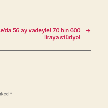
e’da 56 ay vadeyle! 70 bin 600
→
liraya stüdyo!
arked
*