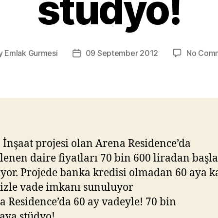
stüdyo!
y
Emlak Gurmesi
09 September 2012
No Com
Post
or
date
 İnşaat projesi olan Arena Residence’da
lenen daire fiyatları 70 bin 600 liradan başl
iyor. Projede banka kredisi olmadan 60 aya k
faizle vade imkanı sunuluyor