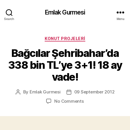
Emlak Gurmesi
Search
Menu
Categories
KONUT PROJELERI
Bağcılar Şehribahar’da
338 bin TL’ye 3+1! 18 ay
vade!
By
Emlak Gurmesi
09 September 2012
Post
Post
author
date
on
No Comments
Bağcılar
Şehribahar’da
338
bin