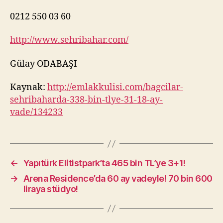
0212 550 03 60
http://www.sehribahar.com/
Gülay ODABAŞI
Kaynak:
http://emlakkulisi.com/bagcilar-
sehribaharda-338-bin-tlye-31-18-ay-
vade/134233
←
Yapıtürk Elitistpark’ta 465 bin TL’ye 3+1!
→
Arena Residence’da 60 ay vadeyle! 70 bin 600
liraya stüdyo!