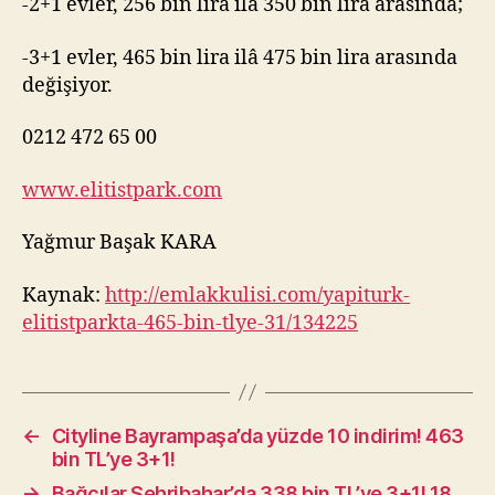
-2+1 evler, 256 bin lira ilâ 350 bin lira arasında;
-3+1 evler, 465 bin lira ilâ 475 bin lira arasında
değişiyor.
0212 472 65 00
www.elitistpark.com
Yağmur Başak KARA
Kaynak:
http://emlakkulisi.com/yapiturk-
elitistparkta-465-bin-tlye-31/134225
←
Cityline Bayrampaşa’da yüzde 10 indirim! 463
bin TL’ye 3+1!
→
Bağcılar Şehribahar’da 338 bin TL’ye 3+1! 18