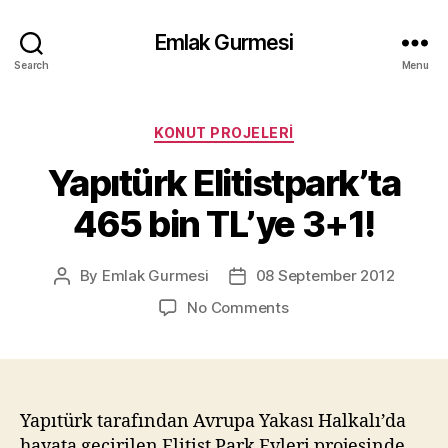
Emlak Gurmesi
Search
Menu
Categories
KONUT PROJELERI
Yapıtürk Elitistpark’ta
465 bin TL’ye 3+1!
By
Emlak Gurmesi
08 September 2012
Post
Post
author
date
on
No Comments
Yapıtürk
Elitistpark’ta
465
bin
TL’ye
Yapıtürk tarafından Avrupa Yakası Halkalı’da
3+1!
hayata geçirilen Elitist Park Evleri projesinde