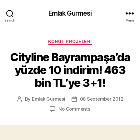
Emlak Gurmesi
Search
Menu
Categories
KONUT PROJELERI
Cityline Bayrampaşa’da
yüzde 10 indirim! 463
bin TL’ye 3+1!
By
Emlak Gurmesi
08 September 2012
Post
Post
author
date
on
No Comments
Cityline
Bayrampaşa’da
yüzde
10