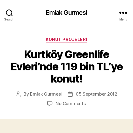
Emlak Gurmesi
Search
Menu
Categories
KONUT PROJELERI
Kurtköy Greenlife
Evleri’nde 119 bin TL’ye
konut!
By
Emlak Gurmesi
05 September 2012
Post
Post
author
date
on
No Comments
Kurtköy
Greenlife
Evleri’nde
119