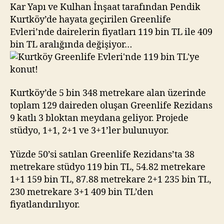
bin
Kar Yapı ve Kulhan İnşaat tarafından Pendik
TL’ye
Kurtköy’de hayata geçirilen Greenlife
konut!
Evleri’nde dairelerin fiyatları 119 bin TL ile 409
bin TL aralığında değişiyor…
Kurtköy’de 5 bin 348 metrekare alan üzerinde
toplam 129 daireden oluşan Greenlife Rezidans
9 katlı 3 bloktan meydana geliyor. Projede
stüdyo, 1+1, 2+1 ve 3+1’ler bulunuyor.
Yüzde 50’si satılan Greenlife Rezidans’ta 38
metrekare stüdyo 119 bin TL, 54.82 metrekare
1+1 159 bin TL, 87.88 metrekare 2+1 235 bin TL,
230 metrekare 3+1 409 bin TL’den
fiyatlandırılıyor.