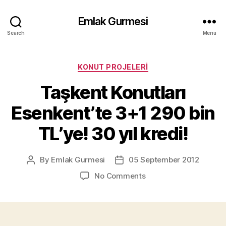
Emlak Gurmesi
Search
Menu
Categories
KONUT PROJELERI
Taşkent Konutları
Esenkent’te 3+1 290 bin
TL’ye! 30 yıl kredi!
By
Emlak Gurmesi
05 September 2012
Post
Post
author
date
on
No Comments
Taşkent
Konutları
Esenkent’te
3+1