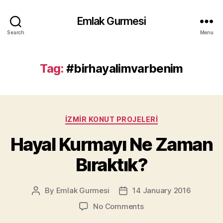
Emlak Gurmesi
Search
Menu
Tag:
#birhayalimvarbenim
Categories
İZMIR KONUT PROJELERI
Hayal Kurmayı Ne Zaman
Bıraktık?
By
Emlak Gurmesi
14 January 2016
Post
Post
author
date
on
No Comments
Hayal