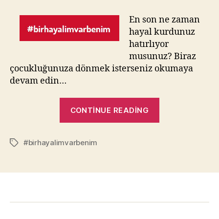
Kurmayı
Ne
En son ne zaman
Zaman
hayal kurdunuz
Bıraktık?
hatırlıyor
musunuz? Biraz
çocukluğunuza dönmek isterseniz okumaya
devam edin…
“Hayal
CONTINUE READING
Kurmayı
Ne
#birhayalimvarbenim
Zaman
Tags
Bıraktık?”