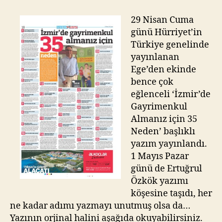
Gayrimenkul
Almanız
29 Nisan Cuma
için
günü Hürriyet’in
35
Türkiye genelinde
Neden!
yayınlanan
Ege’den ekinde
bence çok
eğlenceli ‘İzmir’de
Gayrimenkul
Almanız için 35
Neden’ başlıklı
yazım yayınlandı.
1 Mayıs Pazar
günü de Ertuğrul
Özkök yazımı
köşesine taşıdı, her
ne kadar adımı yazmayı unutmuş olsa da…
Yazının orjinal halini aşağıda okuyabilirsiniz.