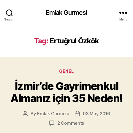
Emlak Gurmesi
Search
Menu
Tag:
Ertuğrul Özkök
Categories
GENEL
İzmir’de Gayrimenkul
Almanız için 35 Neden!
By
Emlak Gurmesi
03 May 2016
Post
Post
author
date
on
2 Comments
İzmir’de