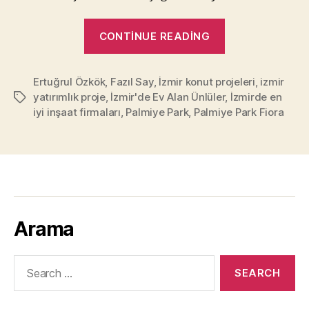
“İzmir’de
CONTINUE READING
Gayrimenkul
Almanız
Ertuğrul Özkök
,
Fazıl Say
,
İzmir konut projeleri
için
,
izmir
yatırımlık proje
,
İzmir'de Ev Alan Ünlüler
,
İzmirde en
Tags
35
iyi inşaat firmaları
,
Palmiye Park
,
Palmiye Park Fiora
Neden!”
Arama
Search
for: