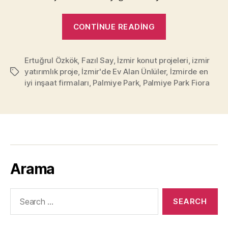
“İzmir’de
CONTINUE READING
Gayrimenkul
Almanız
Ertuğrul Özkök
,
Fazıl Say
,
İzmir konut projeleri
için
,
izmir
yatırımlık proje
,
İzmir'de Ev Alan Ünlüler
,
İzmirde en
Tags
35
iyi inşaat firmaları
,
Palmiye Park
,
Palmiye Park Fiora
Neden!”
Arama
Search
for: