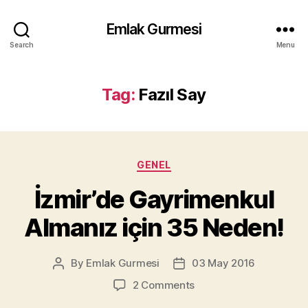
Emlak Gurmesi
Search
Menu
Tag:
Fazıl Say
Categories
GENEL
İzmir’de Gayrimenkul
Almanız için 35 Neden!
By
Emlak Gurmesi
03 May 2016
Post
Post
author
date
on
2 Comments
İzmir’de