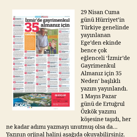
Gayrimenkul
Almanız
29 Nisan Cuma
için
günü Hürriyet’in
35
Türkiye genelinde
Neden!
yayınlanan
Ege’den ekinde
bence çok
eğlenceli ‘İzmir’de
Gayrimenkul
Almanız için 35
Neden’ başlıklı
yazım yayınlandı.
1 Mayıs Pazar
günü de Ertuğrul
Özkök yazımı
köşesine taşıdı, her
ne kadar adımı yazmayı unutmuş olsa da…
Yazının orjinal halini aşağıda okuyabilirsiniz.