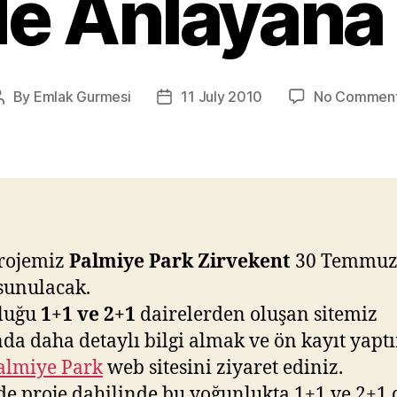
de Anlayana
By
Emlak Gurmesi
11 July 2010
No Commen
Post
Post
author
date
projemiz
Palmiye Park Zirvekent
30 Temmuz
 sunulacak.
luğu
1+1 ve 2+1
dairelerden oluşan sitemiz
da daha detaylı bilgi almak ve ön kayıt yap
almiye Park
web sitesini ziyaret ediniz.
de proje dahilinde bu yoğunlukta 1+1 ve 2+1 