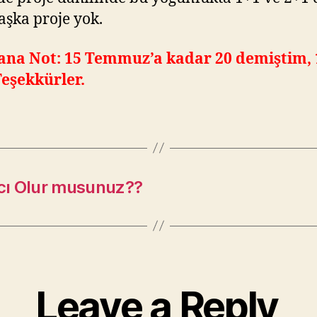
aşka proje yok.
ana Not: 15 Temmuz’a kadar 20 demiştim, 
 Teşekkürler.
mcı Olur musunuz??
Leave a Reply