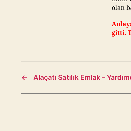
olan b
Anlay
gitti.
←
Alaçatı Satılık Emlak – Yardı