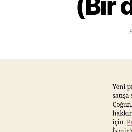
(Bir 
Yeni 
satışa
Çoğun
hakkın
için
P
İzmir’