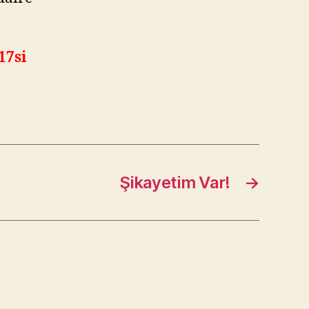
17si
Şikayetim Var!
→