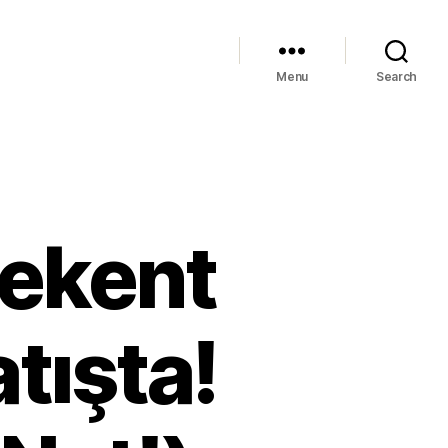
Menu
Search
vekent
tışta!